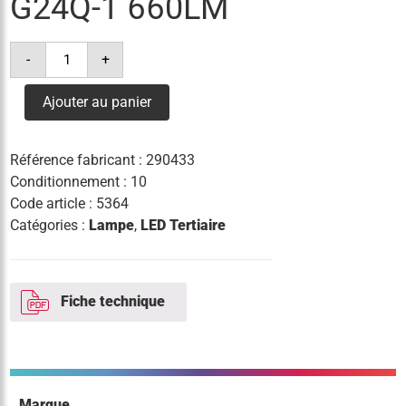
G24Q-1 660LM
quantité
-
+
de
lampe
led
Ajouter au panier
d/e
5.5w(=13w)/840
g24q-
1
Référence fabricant :
290433
660lm
Conditionnement : 10
Code article :
5364
Catégories :
Lampe
,
LED Tertiaire
Fiche technique
Marque