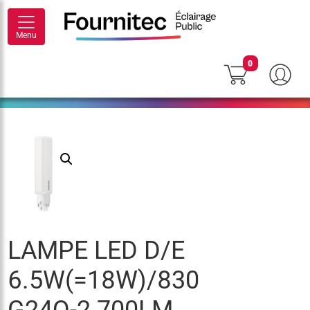
Menu
0
LAMPE LED D/E
6.5W(=18W)/830
G24Q-2 700LM