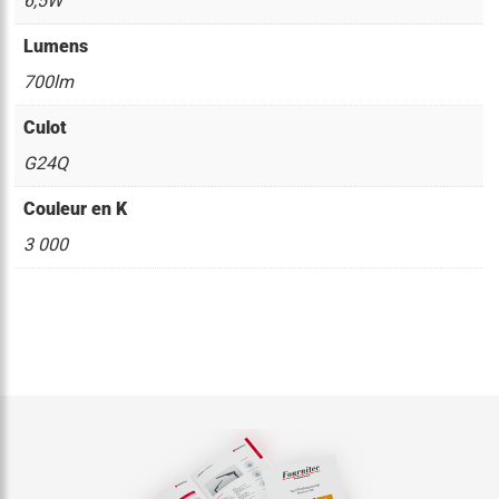
6,5W
Lumens
700lm
Culot
G24Q
Couleur en K
3 000