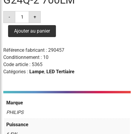
quantité
-
+
de
lampe
led
Ajouter au panier
d/e
6.5w(=18w)/830
g24q-
2
Référence fabricant :
290457
700lm
Conditionnement : 10
Code article :
5365
Catégories :
Lampe
,
LED Tertiaire
Marque
PHILIPS
Puissance