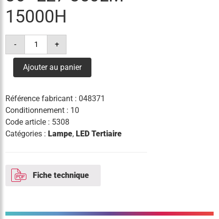
15000H
quantité
-
+
de
lampe
led
Ajouter au panier
r63
4.8w(=60w)/927
36°
e27
Référence fabricant :
048371
350lm
15000h
Conditionnement : 10
Code article :
5308
Catégories :
Lampe
,
LED Tertiaire
Fiche technique