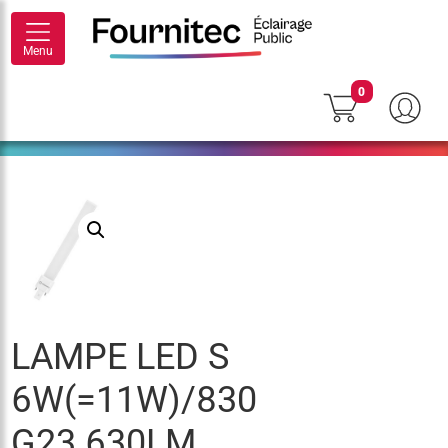
Menu
0
LAMPE LED S
6W(=11W)/830
G23 630LM