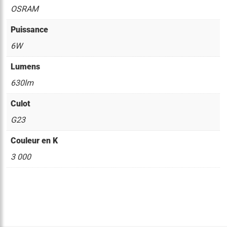
OSRAM
Puissance
6W
Lumens
630lm
Culot
G23
Couleur en K
3 000