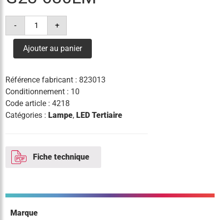
quantité
-
+
de
lampe
led
Ajouter au panier
s
6w(=11w)/830
g23
630lm
Référence fabricant :
823013
Conditionnement : 10
Code article :
4218
Catégories :
Lampe
,
LED Tertiaire
Fiche technique
Marque