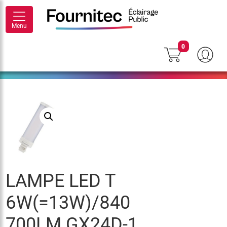
Menu
0
LAMPE LED T
6W(=13W)/840
700LM GX24D-1