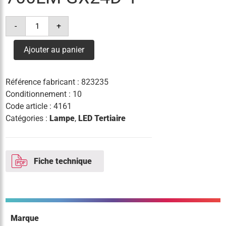
quantité
-
+
de
lampe
led
Ajouter au panier
t
6w(=13w)/840
700lm
gx24d-
Référence fabricant :
823235
1
Conditionnement : 10
Code article :
4161
Catégories :
Lampe
,
LED Tertiaire
Fiche technique
Marque