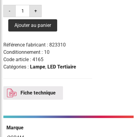
quantité
-
+
de
lampe
led
Ajouter au panier
t
9w(=26w)/840
1100lm
gx24d-
Référence fabricant :
823310
3
Conditionnement : 10
Code article :
4165
Catégories :
Lampe
,
LED Tertiaire
Fiche technique
Marque