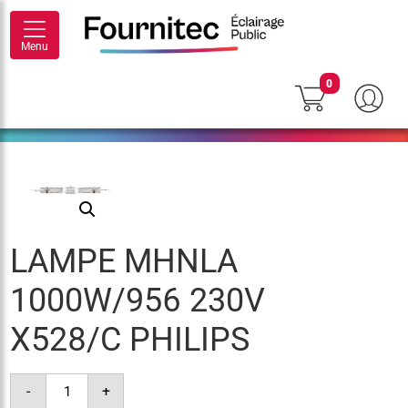
Menu
0
LAMPE MHNLA
1000W/956 230V
X528/C PHILIPS
quantité
-
+
de