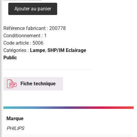
lampe
mhnla
Ajouter au panier
1000w/956
230v
x528/c
philips
Référence fabricant :
200778
Conditionnement : 1
Code article :
5006
Catégories :
Lampe
,
SHP/IM Eclairage
Public
Fiche technique
Marque
PHILIPS