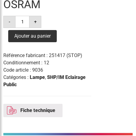
OSRAM
quantité
-
+
de
lampe
shp
Ajouter au panier
1000w
tub
e40
osram
Référence fabricant :
251417 (STOP)
Conditionnement : 12
Code article :
9036
Catégories :
Lampe
,
SHP/IM Eclairage
Public
Fiche technique