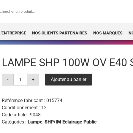
erche
 :
L’ENTREPRISE
NOS CLIENTS PARTENAIRES
NOS MARQUES
N
LAMPE SHP 100W OV E40 
quantité
-
+
Ajouter au panier
de
lampe
shp
100w
ov
Référence fabricant :
015774
e40
Conditionnement : 12
super
4y
Code article :
9048
osram
Catégories :
Lampe
,
SHP/IM Eclairage Public