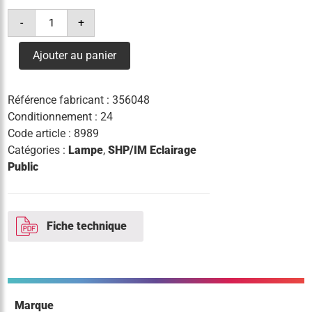
quantité
-
+
de
lampe
shp
Ajouter au panier
70w
e
ov
e27
Référence fabricant :
356048
super
4y
Conditionnement : 24
osram
Code article :
8989
Catégories :
Lampe
,
SHP/IM Eclairage
Public
Fiche technique
Marque