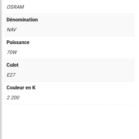
OSRAM
Dénomination
NAV
Puissance
70W
Culot
E27
Couleur en K
2 200