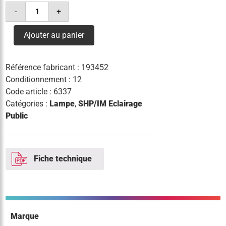
quantité
-
+
de
lampe
son
Ajouter au panier
pia
plus
400w
e40
Référence fabricant :
193452
Conditionnement : 12
Code article :
6337
Catégories :
Lampe
,
SHP/IM Eclairage
Public
Fiche technique
Marque