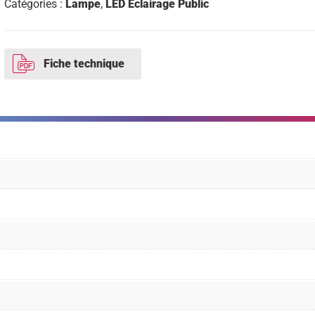
Catégories :
Lampe
,
LED Eclairage Public
5500lm
25000h
Fiche technique