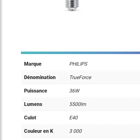
Marque
PHILIPS
Dénomination
TrueForce
Puissance
36W
Lumens
5500lm
Culot
E40
Couleur en K
3 000