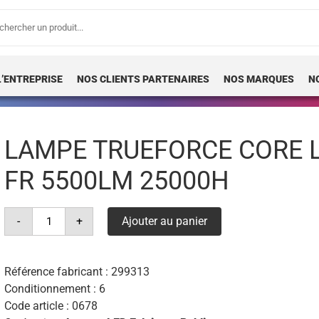
erche
 :
L’ENTREPRISE
NOS CLIENTS PARTENAIRES
NOS MARQUES
N
LAMPE TRUEFORCE CORE L
FR 5500LM 25000H
quantité
-
+
Ajouter au panier
de
lampe
trueforce
core
led
Référence fabricant :
299313
hpl
Conditionnement : 6
36w/830
e40
Code article :
0678
fr