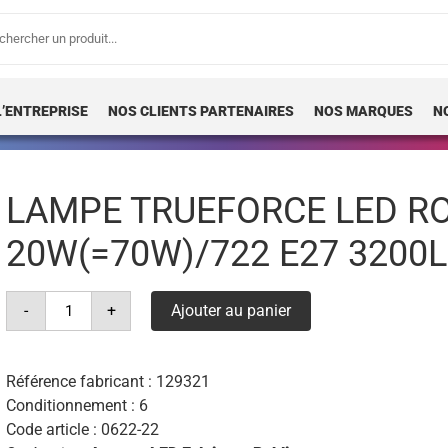
erche
 :
L’ENTREPRISE
NOS CLIENTS PARTENAIRES
NOS MARQUES
N
LAMPE TRUEFORCE LED R
20W(=70W)/722 E27 3200
quantité
-
+
Ajouter au panier
de
lampe
trueforce
led
road
Référence fabricant :
129321
sont
Conditionnement : 6
20w(=70w)/722
e27
Code article :
0622-22
3200lm