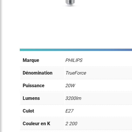
Marque
PHILIPS
Dénomination
TrueForce
Puissance
20W
Lumens
3200lm
Culot
E27
Couleur en K
2 200