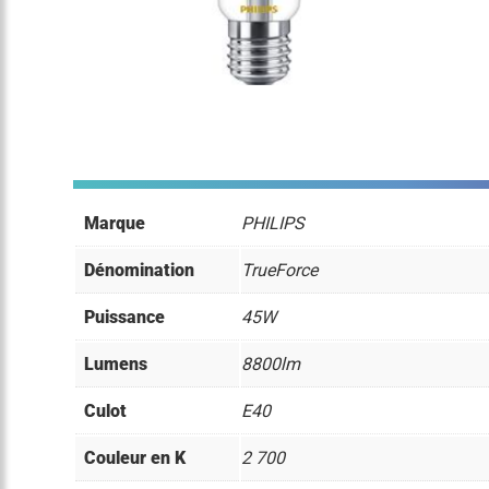
Marque
PHILIPS
Dénomination
TrueForce
Puissance
45W
Lumens
8800lm
Culot
E40
Couleur en K
2 700