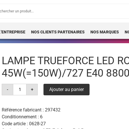
erche
 :
L’ENTREPRISE
NOS CLIENTS PARTENAIRES
NOS MARQUES
N
LAMPE TRUEFORCE LED R
45W(=150W)/727 E40 880
quantité
-
+
Ajouter au panier
de
lampe
trueforce
led
road
Référence fabricant :
297432
sont
Conditionnement : 6
45w(=150w)/727
e40
Code article :
0628-27
8800lm