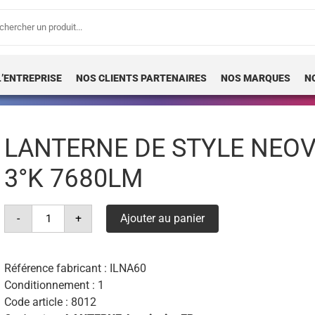
erche
 :
L’ENTREPRISE
NOS CLIENTS PARTENAIRES
NOS MARQUES
N
LANTERNE DE STYLE NEOV
3°K 7680LM
quantité
-
+
Ajouter au panier
de
lanterne
de
style
neovilla
Référence fabricant :
ILNA60
alu
Conditionnement : 1
16
leds
Code article :
8012
60w