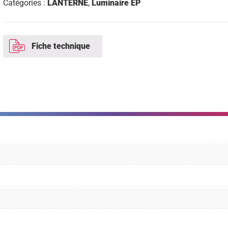
Catégories :
LANTERNE
,
Luminaire EP
3°k
7680lm
Fiche technique