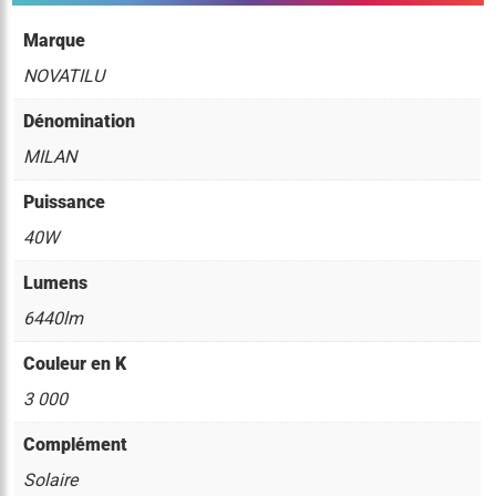
Marque
NOVATILU
Dénomination
MILAN
Puissance
40W
Lumens
6440lm
Couleur en K
3 000
Complément
Solaire