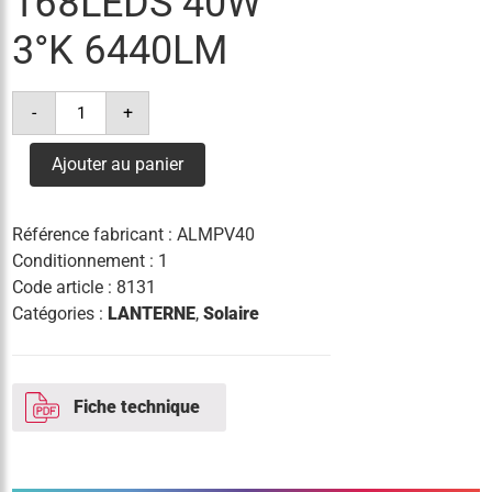
168LEDS 40W
3°K 6440LM
quantité
-
+
de
lanterne
milan
Ajouter au panier
m
solar
168leds
40w
Référence fabricant :
ALMPV40
3°k
6440lm
Conditionnement : 1
Code article :
8131
Catégories :
LANTERNE
,
Solaire
Fiche technique