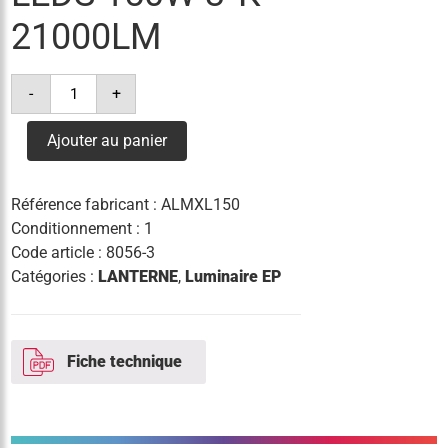
21000LM
quantité
-
+
de
lanterne
milan
Ajouter au panier
xl
64
leds
150w
Référence fabricant :
ALMXL150
3°k
21000lm
Conditionnement : 1
Code article :
8056-3
Catégories :
LANTERNE
,
Luminaire EP
Fiche technique