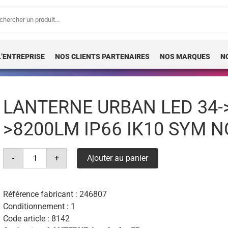
erche
 :
L’ENTREPRISE
NOS CLIENTS PARTENAIRES
NOS MARQUES
N
LANTERNE URBAN LED 34->
>8200LM IP66 IK10 SYM N
quantité
-
+
Ajouter au panier
de
lanterne
urban
led
34-
Référence fabricant :
246807
>59w
Conditionnement : 1
830/840
4520-
Code article :
8142
>8200lm