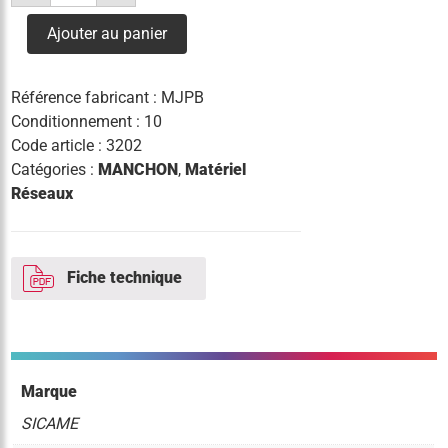
manchon
de
Ajouter au panier
jonction
mjpb
16/35
Référence fabricant :
MJPB
Conditionnement : 10
Code article :
3202
Catégories :
MANCHON
,
Matériel
Réseaux
Fiche technique
Marque
SICAME