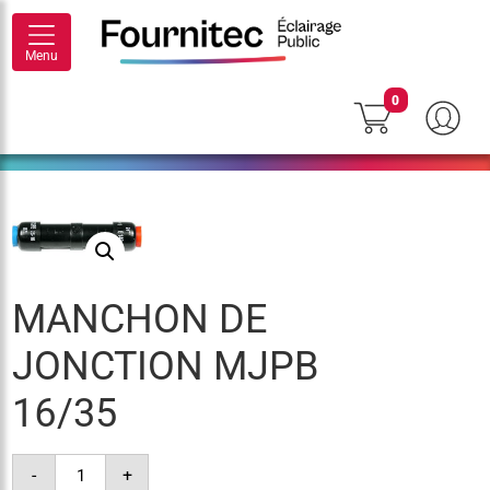
Menu
0
MANCHON DE
JONCTION MJPB
16/35
quantité
-
+
de