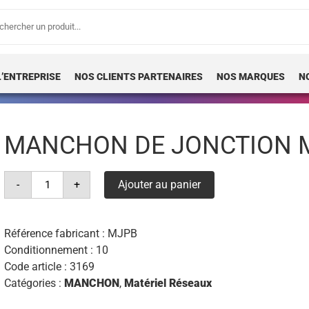
erche
 :
L’ENTREPRISE
NOS CLIENTS PARTENAIRES
NOS MARQUES
N
MANCHON DE JONCTION M
quantité
-
+
Ajouter au panier
de
manchon
de
jonction
mjpb
Référence fabricant :
MJPB
35/35
Conditionnement : 10
Code article :
3169
Catégories :
MANCHON
,
Matériel Réseaux