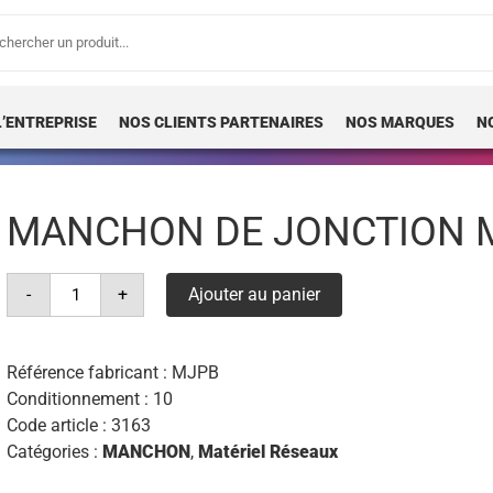
erche
 :
L’ENTREPRISE
NOS CLIENTS PARTENAIRES
NOS MARQUES
N
MANCHON DE JONCTION M
quantité
-
+
Ajouter au panier
de
manchon
de
jonction
mjpb
Référence fabricant :
MJPB
6/16
Conditionnement : 10
Code article :
3163
Catégories :
MANCHON
,
Matériel Réseaux