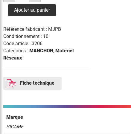
manchon
de
Ajouter au panier
jonction
mjpb
6/6
Référence fabricant :
MJPB
Conditionnement : 10
Code article :
3206
Catégories :
MANCHON
,
Matériel
Réseaux
Fiche technique
Marque
SICAME