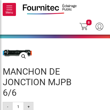
Menu
0
MANCHON DE
JONCTION MJPB
6/6
quantité
-
+
de