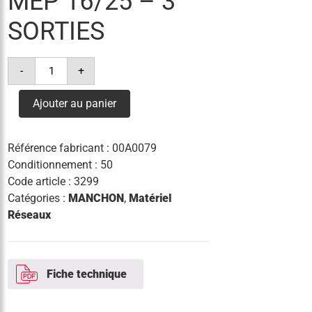
MEP 16/25 – 3
SORTIES
quantité
-
+
de
mep
16/25
Ajouter au panier
-
3
sorties
Référence fabricant :
00A0079
Conditionnement : 50
Code article :
3299
Catégories :
MANCHON
,
Matériel
Réseaux
Fiche technique