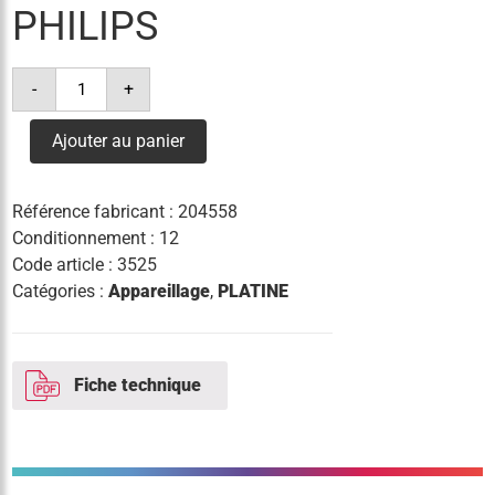
PHILIPS
quantité
-
+
de
platine
elec
Ajouter au panier
hid-
dv
prog
xt
Référence fabricant :
204558
90w
cpo
Conditionnement : 12
c1
Code article :
3525
philips
Catégories :
Appareillage
,
PLATINE
Fiche technique