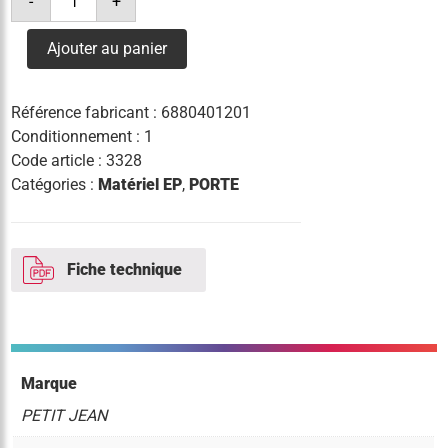
-
+
de
porte
mat
Ajouter au panier
universelle
recouvrante
alu
590x117mm
Référence fabricant :
6880401201
ø150mm
Conditionnement : 1
Code article :
3328
Catégories :
Matériel EP
,
PORTE
Fiche technique
Marque
PETIT JEAN