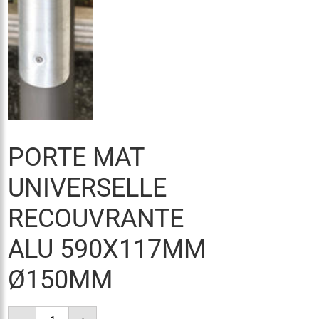
PORTE MAT
UNIVERSELLE
RECOUVRANTE
ALU 590X117MM
Ø150MM
quantité