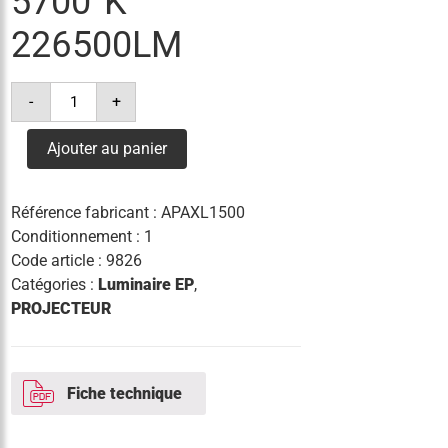
5700°K
226500LM
quantité
-
+
de
projecteur
apolo
Ajouter au panier
xl
396
led
1500w
Référence fabricant :
APAXL1500
5700°k
226500lm
Conditionnement : 1
Code article :
9826
Catégories :
Luminaire EP
,
PROJECTEUR
Fiche technique