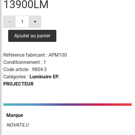
13900LM
quantité
-
+
de
projecteur
milan
Ajouter au panier
m
48
leds
100w
Référence fabricant :
APM100
3°k
13900lm
Conditionnement : 1
Code article :
9804-3
Catégories :
Luminaire EP
,
PROJECTEUR
Marque
NOVATILU