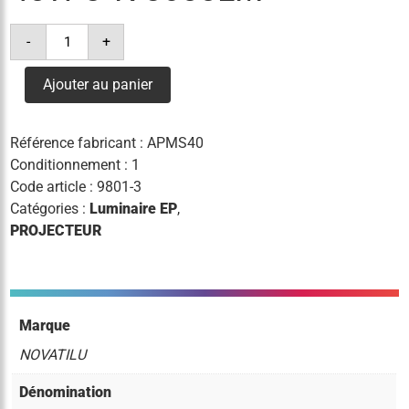
quantité
-
+
de
projecteur
milan
Ajouter au panier
s
24
leds
40w
Référence fabricant :
APMS40
3°k
5600lm
Conditionnement : 1
Code article :
9801-3
Catégories :
Luminaire EP
,
PROJECTEUR
Marque
NOVATILU
Dénomination