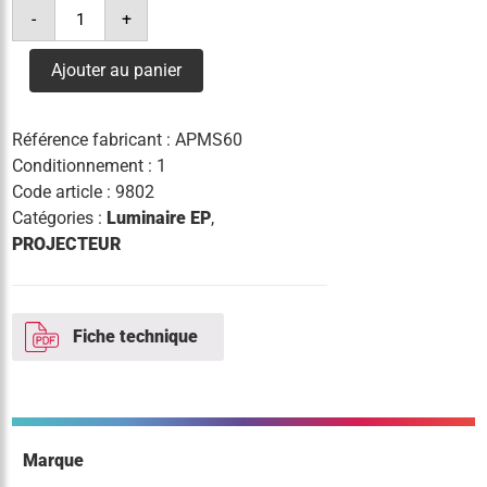
quantité
-
+
de
projecteur
milan
Ajouter au panier
s
24
leds
60w
Référence fabricant :
APMS60
4°k
8220lm
Conditionnement : 1
Code article :
9802
Catégories :
Luminaire EP
,
PROJECTEUR
Fiche technique
Marque