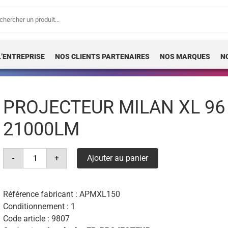
erche
 :
L’ENTREPRISE
NOS CLIENTS PARTENAIRES
NOS MARQUES
N
PROJECTEUR MILAN XL 96
21000LM
quantité
-
+
Ajouter au panier
de
projecteur
milan
xl
96
Référence fabricant :
APMXL150
leds
Conditionnement : 1
150w
4°k
Code article :
9807
21000lm