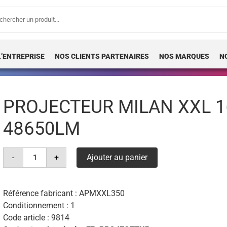
erche
 :
L’ENTREPRISE
NOS CLIENTS PARTENAIRES
NOS MARQUES
N
PROJECTEUR MILAN XXL 1
48650LM
quantité
-
+
Ajouter au panier
de
projecteur
milan
xxl
168
Référence fabricant :
APMXXL350
leds
Conditionnement : 1
350w
4°k
Code article :
9814
48650lm