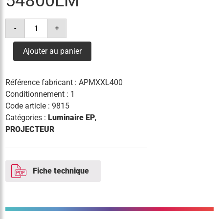
54800LM
quantité
-
+
de
projecteur
milan
Ajouter au panier
xxl
168
leds
400w
Référence fabricant :
APMXXL400
4°k
54800lm
Conditionnement : 1
Code article :
9815
Catégories :
Luminaire EP
,
PROJECTEUR
Fiche technique