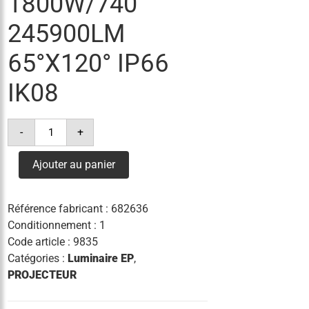
1800W/740
245900LM
65°X120° IP66
IK08
quantité
-
+
de
projecteur
stade
Ajouter au panier
fl
max
1800w/740
245900lm
Référence fabricant :
682636
65°x120°
ip66
Conditionnement : 1
ik08
Code article :
9835
Catégories :
Luminaire EP
,
PROJECTEUR