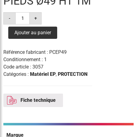
PIEDS Ø49 HT 1M
quantité
-
+
de
protection
candelabre
Ajouter au panier
2
pieds
ø49
ht
Référence fabricant :
PCEP49
1m
Conditionnement : 1
Code article :
3057
Catégories :
Matériel EP
,
PROTECTION
Fiche technique
Marque