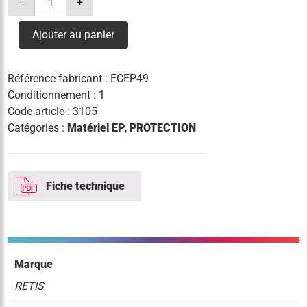
-
+
de
protection
candelabre
Ajouter au panier
3
pieds
ø49
ht
Référence fabricant :
ECEP49
1m
Conditionnement : 1
Code article :
3105
Catégories :
Matériel EP
,
PROTECTION
Fiche technique
Marque
RETIS