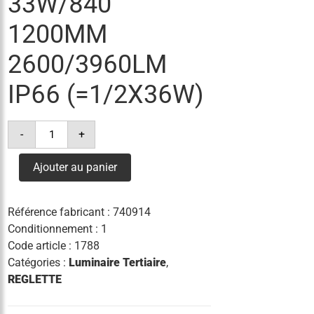
33W/840
1200MM
2600/3960LM
IP66 (=1/2X36W)
quantité
-
+
de
reglette
led
Ajouter au panier
compact
value
33w/840
1200mm
Référence fabricant :
740914
2600/3960lm
ip66
Conditionnement : 1
(=1/2x36w)
Code article :
1788
Catégories :
Luminaire Tertiaire
,
REGLETTE