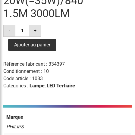
20W(=35W)/840
1.5M 3000LM
quantité
-
+
de
tube
t5
Ajouter au panier
led
he
20w(=35w)/840
1.5m
Référence fabricant :
334397
3000lm
Conditionnement : 10
Code article :
1083
Catégories :
Lampe
,
LED Tertiaire
Marque
PHILIPS