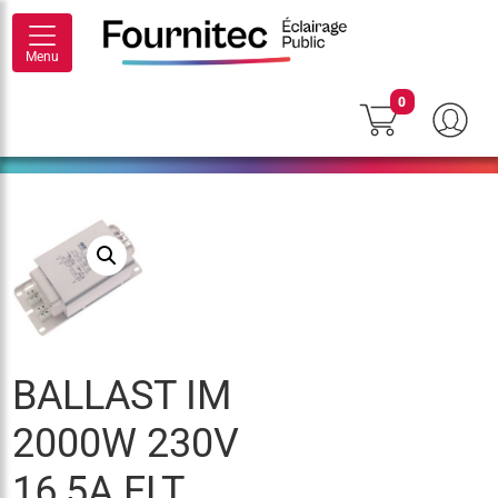
Menu
0
BALLAST IM
2000W 230V
16,5A ELT