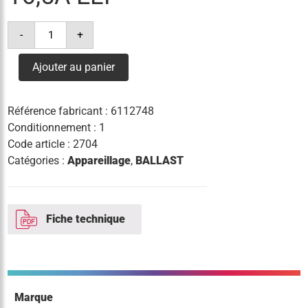
quantité
-
+
de
ballast
im
Ajouter au panier
2000w
230v
16,5a
elt
Référence fabricant :
6112748
Conditionnement : 1
Code article :
2704
Catégories :
Appareillage
,
BALLAST
Fiche technique
Marque