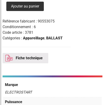
shp/im
Ajouter au panier
70w
3c
pt
a3
Référence fabricant :
90553075
Conditionnement : 6
Code article :
3781
Catégories :
Appareillage
,
BALLAST
Fiche technique
Marque
ELECTROSTART
Puissance