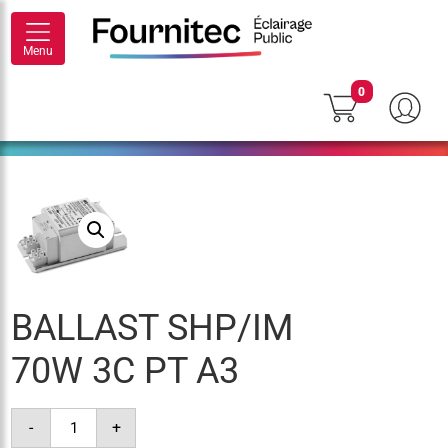
Menu
0
BALLAST SHP/IM
70W 3C PT A3
quantité
-
+
de
ballast