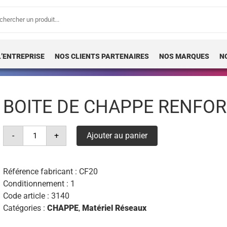
erche
 :
L’ENTREPRISE
NOS CLIENTS PARTENAIRES
NOS MARQUES
N
BOITE DE CHAPPE RENFOR
quantité
-
+
Ajouter au panier
de
boite
de
chappe
renforcee
Référence fabricant :
CF20
20mm
Conditionnement : 1
(x100)
Code article :
3140
Catégories :
CHAPPE
,
Matériel Réseaux