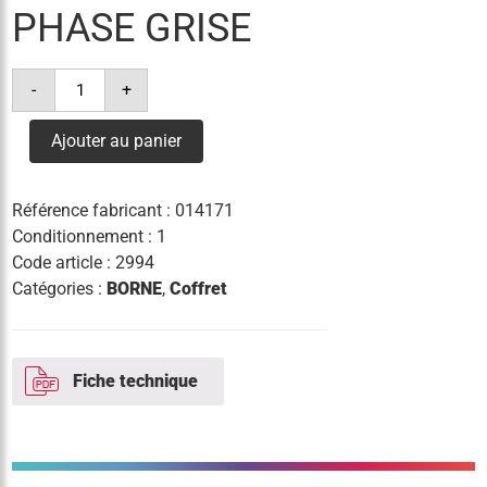
PHASE GRISE
quantité
-
+
de
borne
copak
Ajouter au panier
bb3
35mm²
phase
grise
Référence fabricant :
014171
Conditionnement : 1
Code article :
2994
Catégories :
BORNE
,
Coffret
Fiche technique