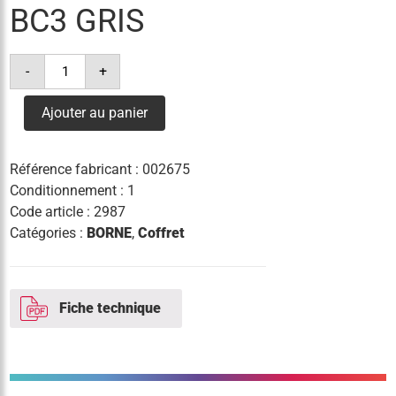
BC3 GRIS
quantité
-
+
de
borne
copak
Ajouter au panier
bc3
gris
Référence fabricant :
002675
Conditionnement : 1
Code article :
2987
Catégories :
BORNE
,
Coffret
Fiche technique