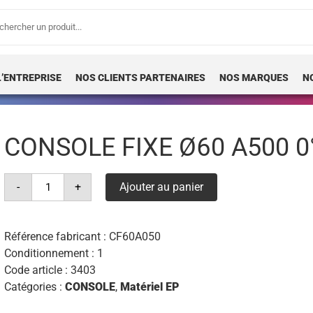
erche
 :
L’ENTREPRISE
NOS CLIENTS PARTENAIRES
NOS MARQUES
N
CONSOLE FIXE Ø60 A500 0
quantité
-
+
Ajouter au panier
de
console
fixe
ø60
a500
Référence fabricant :
CF60A050
0°
Conditionnement : 1
Code article :
3403
Catégories :
CONSOLE
,
Matériel EP