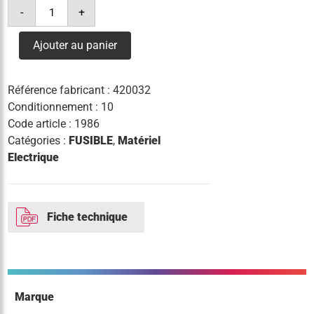
quantité
-
+
de
fusible
10
Ajouter au panier
x
38
32a
Référence fabricant :
420032
Conditionnement : 10
Code article :
1986
Catégories :
FUSIBLE
,
Matériel
Electrique
Fiche technique
Marque