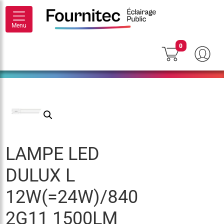
Menu
0
LAMPE LED
DULUX L
12W(=24W)/840
2G11 1500LM