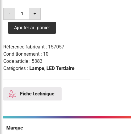
quantité
-
+
de
lampe
led
Ajouter au panier
dulux
l
12w(=24w)/840
2g11
Référence fabricant :
157057
1500lm
Conditionnement : 10
Code article :
5383
Catégories :
Lampe
,
LED Tertiaire
Fiche technique
Marque