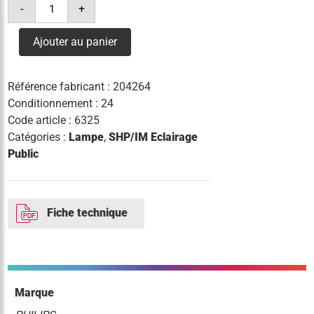
-
+
de
lampe
son
Ajouter au panier
pia
plus
70w
i
Référence fabricant :
204264
e27
Conditionnement : 24
Code article :
6325
Catégories :
Lampe
,
SHP/IM Eclairage
Public
Fiche technique
Marque