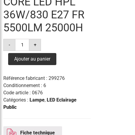
CORE LED HPL
36W/830 E27 FR
5500LM 25000H
quantité
-
+
de
lampe
trueforce
Ajouter au panier
core
led
hpl
36w/830
Référence fabricant :
299276
e27
fr
Conditionnement : 6
5500lm
Code article :
0676
25000h
Catégories :
Lampe
,
LED Eclairage
Public
Fiche technique