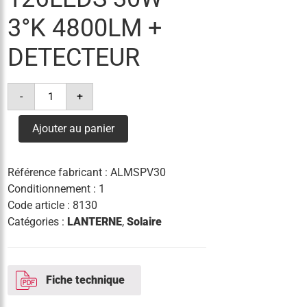
3°K 4800LM +
DETECTEUR
quantité
-
+
de
lanterne
milan
Ajouter au panier
s
solar
126leds
30w
Référence fabricant :
ALMSPV30
3°k
4800lm
Conditionnement : 1
+
Code article :
8130
detecteur
Catégories :
LANTERNE
,
Solaire
Fiche technique