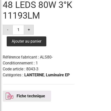
48 LEDS 80W 3°K
11193LM
quantité
-
+
de
lanterne
siena
Ajouter au panier
48
leds
80w
3°k
Référence fabricant :
ALS80-
11193lm
Conditionnement : 1
Code article :
8043-3
Catégories :
LANTERNE
,
Luminaire EP
Fiche technique