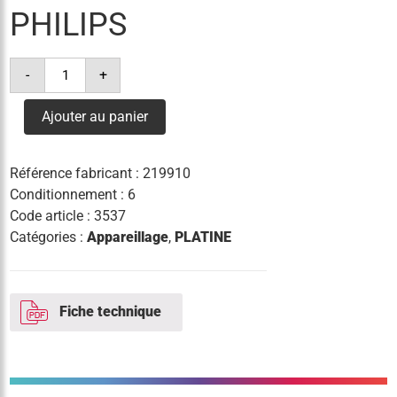
PHILIPS
quantité
-
+
de
platine
elec
Ajouter au panier
hid-
dv
prog
xt
Référence fabricant :
219910
250w
son
Conditionnement : 6
c2
Code article :
3537
philips
Catégories :
Appareillage
,
PLATINE
Fiche technique